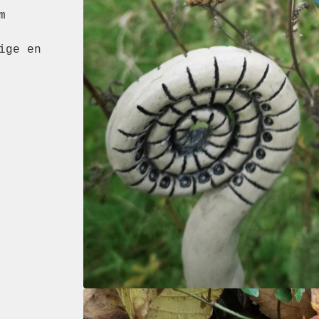
m
ige en