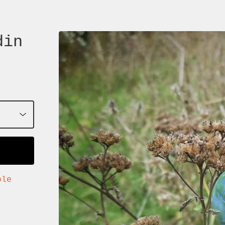
din
ble