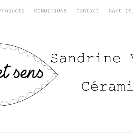
Products
CONDITIONS
Contact
Cart (
0