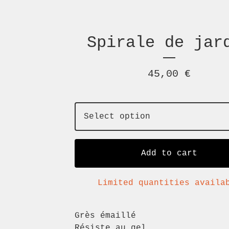
Spirale de jar
45,00
€
Add to cart
Limited quantities availa
Grès émaillé
Résiste au gel